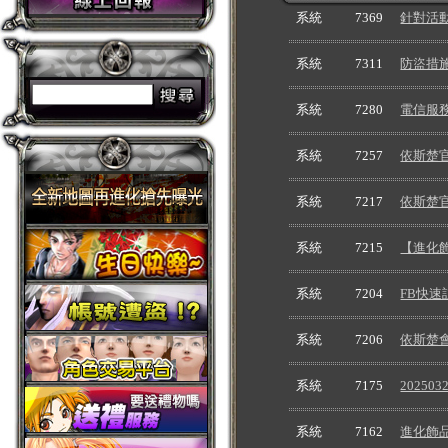
系統
7369
針對活動
系統
7311
防盜措
系統
7280
電信服
系統
7257
依斯楚
系統
7217
依斯楚
系統
7215
【進化
系統
7204
FB快
系統
7206
依斯楚
系統
7175
2025
系統
7162
進化飾品