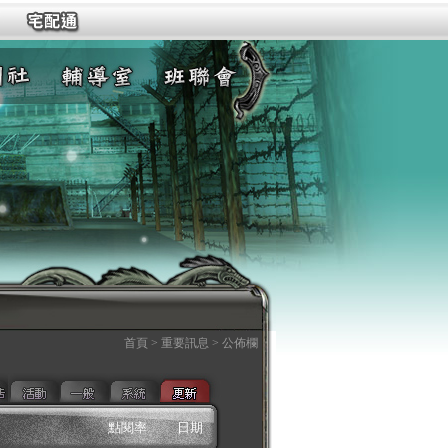
首頁 > 重要訊息 > 公佈欄
點閱率
日期