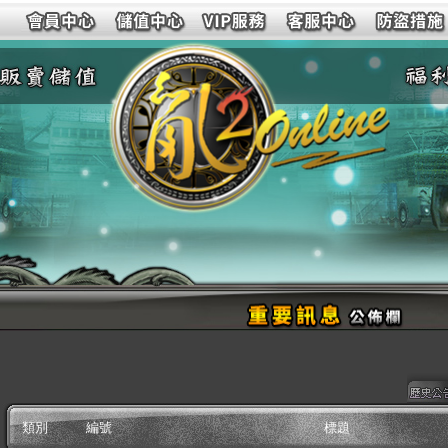
類別
編號
標題